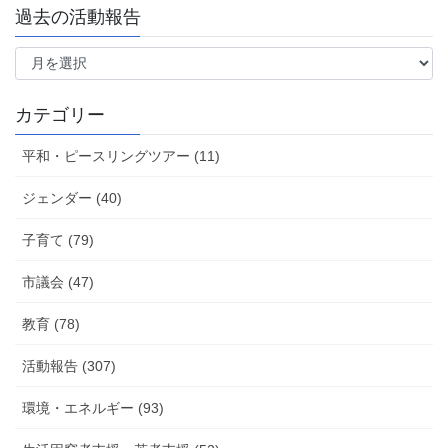
過去の活動報告
過
去
の
活
カテゴリー
動
報
平和・ピースリングツアー (11)
告
ジェンダー (40)
子育て (79)
市議会 (47)
教育 (78)
活動報告 (307)
環境・エネルギー (93)