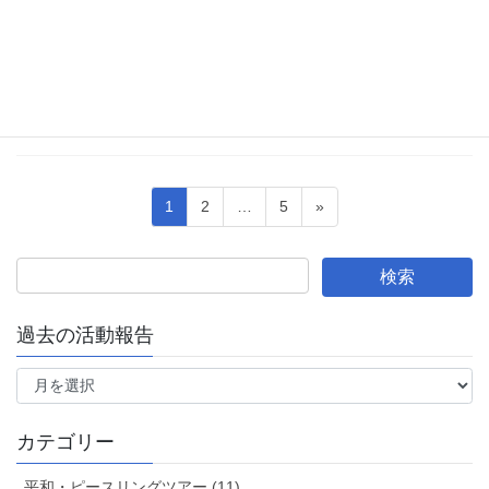
「千年続く農業」を目指して
9日、横浜北生活クラブ主催のSHO Farm代表仲野晶子さんの講演
会・交流会に参加しました。SHO Farmは、農業そして社会全体が
抱える課題を提起し、横須賀市で、再生型農業を実践し、発信を
続けています。その取り組みが、 […]
投
ペ
ペ
ペ
1
2
…
5
»
稿
ー
ー
ー
ジ
ジ
ジ
の
ペ
ー
過去の活動報告
ジ
過
送
去
の
り
活
カテゴリー
動
報
平和・ピースリングツアー (11)