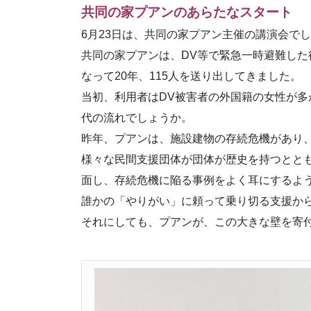
共同の家プアンのあらたなスタート
6月23日は、共同の家プアン主催の講演会で
共同の家プアンは、DV等で緊急一時避難し
なって20年、115人を送り出してきました。
当初、利用者はDV被害者の外国籍の女性が
代の流れでしょうか。
昨年、プアンは、施設建物の存続危機があり
様々な民間支援団体が団体が歴史を持つとと
面し、存続危機に陥る事例をよく耳にするよ
誰かの「やりがい」に頼って乗り切る支援か
それにしても、プアンが、この大きな壁を寄