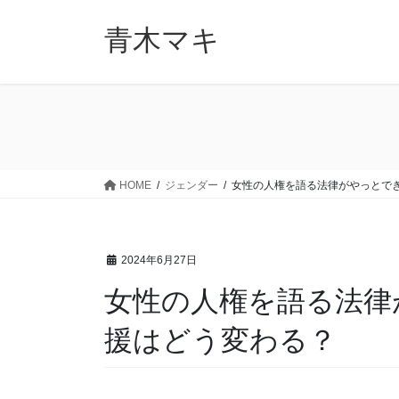
コ
ナ
ン
ビ
青木マキ
テ
ゲ
ン
ー
ツ
シ
に
ョ
移
ン
動
に
移
HOME
ジェンダー
女性の人権を語る法律がやっとで
動
2024年6月27日
女性の人権を語る法律
援はどう変わる？