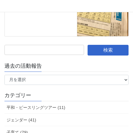
過去の活動報告
過
去
の
活
カテゴリー
動
報
平和・ピースリングツアー (11)
告
ジェンダー (41)
子育て (79)