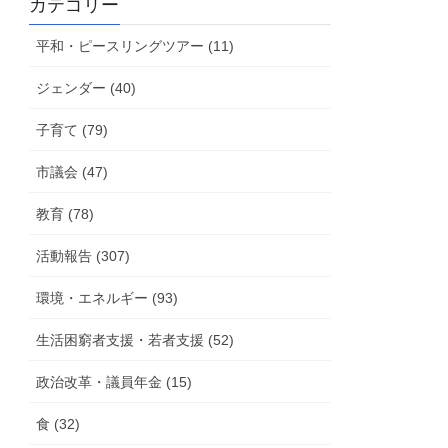
カテゴリー
活
動
平和・ピースリングツアー (11)
報
告
ジェンダー (40)
子育て (79)
市議会 (47)
教育 (78)
活動報告 (307)
環境・エネルギー (93)
生活困窮者支援・若者支援 (52)
政治改革・議員年金 (15)
食 (32)