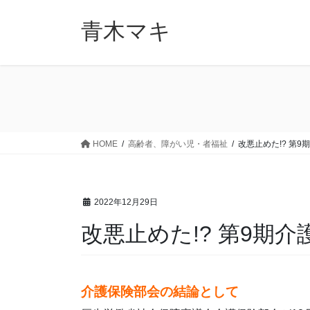
コ
ナ
ン
ビ
青木マキ
テ
ゲ
ン
ー
ツ
シ
に
ョ
移
ン
動
に
移
HOME
高齢者、障がい児・者福祉
改悪止めた!? 第
動
2022年12月29日
改悪止めた!? 第9期
介護保険部会の結論として