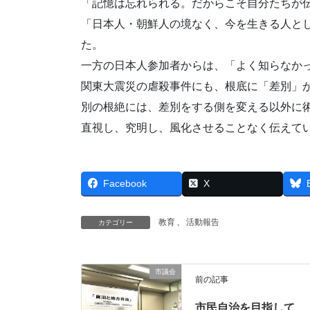
「記憶は忘れられる。だからこそ自分たちが
「日本人・朝鮮人の境なく、今を生きる人と
た。
一方の日本人参加者からは、「よく知らなか
関東大震災の虐殺事件にも、根底に「差別」
別の根絶には、差別をする側を変える以外に
直視し、究明し、風化させることなく伝えて
Facebook
X
教育
、
活動報告
カテゴリー
市議会
前の記事
市民自治を目指して