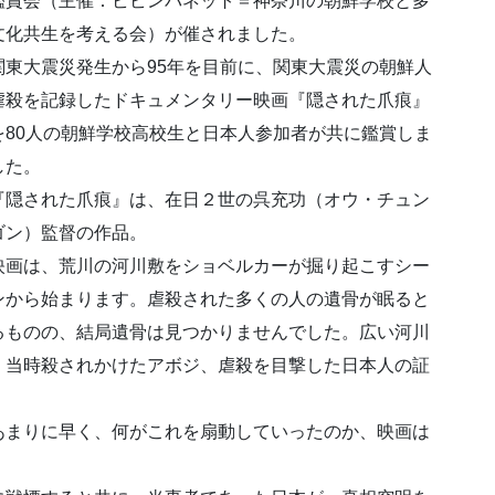
鑑賞会（主催：ビビンバネット＝神奈川の朝鮮学校と多
文化共生を考える会）が催されました。
関東大震災発生から95年を目前に、関東大震災の朝鮮人
虐殺を記録したドキュメンタリー映画『隠された爪痕』
を80人の朝鮮学校高校生と日本人参加者が共に鑑賞しま
した。
『隠された爪痕』は、在日２世の呉充功（オウ・チュン
ゴン）監督の作品。
映画は、荒川の河川敷をショベルカーが掘り起こすシー
ンから始まります。虐殺された多くの人の遺骨が眠ると
るものの、結局遺骨は見つかりませんでした。広い河川
、当時殺されかけたアボジ、虐殺を目撃した日本人の証
あまりに早く、何がこれを扇動していったのか、映画は