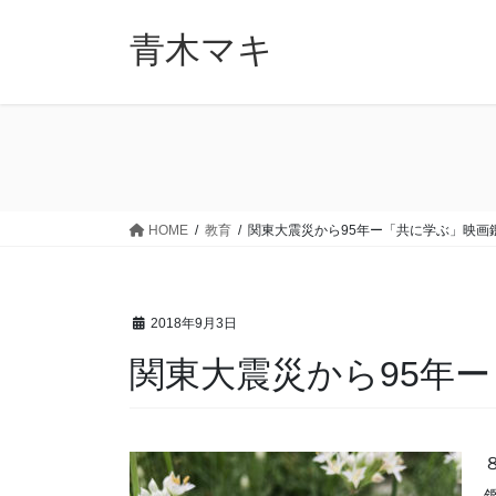
コ
ナ
ン
ビ
青木マキ
テ
ゲ
ン
ー
ツ
シ
に
ョ
移
ン
動
に
移
HOME
教育
関東大震災から95年ー「共に学ぶ」映画
動
2018年9月3日
関東大震災から95年