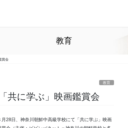
教育
鑑賞会
教育
ー「共に学ぶ」映画鑑賞会
８月28日、神奈川朝鮮中高級学校にて「共に学ぶ」映画