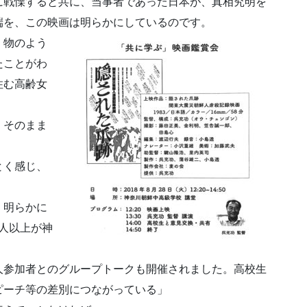
に戦慄すると共に、当事者であった日本が、真相究明を
端を、この映画は明らかにしているのです。
、物のよう
たことがわ
住む高齢女
。そのまま
とく感じ、
、明らかに
0人以上が神
人参加者とのグループトークも開催されました。高校生
ピーチ等の差別につながっている」