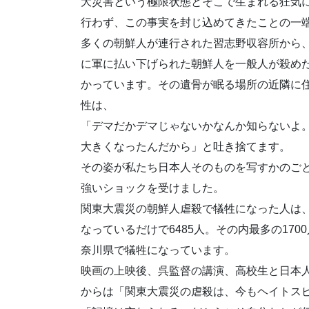
大災害という極限状態とそこで生まれる狂気
行わず、この事実を封じ込めてきたことの一
多くの朝鮮人が連行された習志野収容所から
に軍に払い下げられた朝鮮人を一般人が殺め
かっています。その遺骨が眠る場所の近隣に
性は、
「デマだかデマじゃないかなんか知らないよ
大きくなったんだから」と吐き捨てます。
その姿が私たち日本人そのものを写すかのご
強いショックを受けました。
関東大震災の朝鮮人虐殺で犠牲になった人は
なっているだけで6485人。その内最多の170
奈川県で犠牲になっています。
映画の上映後、呉監督の講演、高校生と日本
からは「関東大震災の虐殺は、今もヘイトス