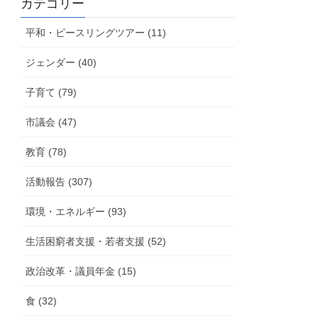
カテゴリー
活
動
平和・ピースリングツアー (11)
報
告
ジェンダー (40)
子育て (79)
市議会 (47)
教育 (78)
活動報告 (307)
環境・エネルギー (93)
生活困窮者支援・若者支援 (52)
政治改革・議員年金 (15)
食 (32)