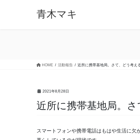
コ
ナ
ン
ビ
青木マキ
テ
ゲ
ン
ー
ツ
シ
に
ョ
移
ン
動
に
移
HOME
活動報告
近所に携帯基地局。さて、どう考え
動
2021年8月28日
近所に携帯基地局。さ
スマートフォンや携帯電話はもはや生活に欠