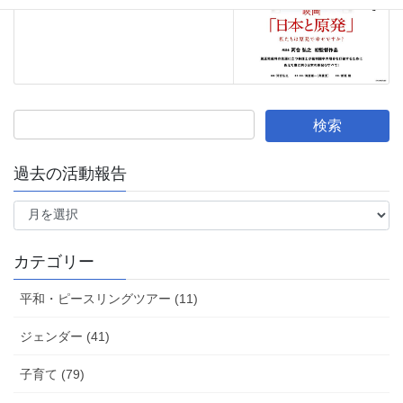
過去の活動報告
過
去
の
活
カテゴリー
動
報
平和・ピースリングツアー (11)
告
ジェンダー (41)
子育て (79)