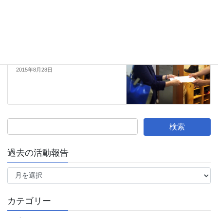
2015年8月14日
活動報告
次の記事
安保法案を廃案へ！国会緊急ア
クション
2015年8月28日
過去の活動報告
過
去
の
活
カテゴリー
動