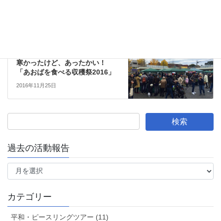
子育て
次の記事
寒かったけど、あったかい！
「あおばを食べる収穫祭2016」
2016年11月25日
過去の活動報告
過
去
の
活
カテゴリー
動
報
平和・ピースリングツアー (11)