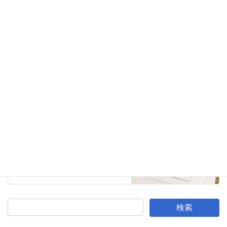
平和・ピースリングツアー
前の記事
ピースリングツアー＜横浜・横
須賀編＞その１
2017年4月23日
環境・エネルギー
次の記事
我が家のパワーシフト
2017年5月22日