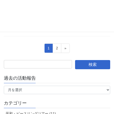
議員の年金 公開質問状への回答
横浜は、30日に市長選を控え、選挙ムードが高まってきている
（？）ところですが・・・ 意見書の採択を要請した全国市議会議
長会と全国町村議町会に対し、提出した公開質問状の回答があり
ましたのでご報告します。 （公開質問状の回答 […]
投
ペ
ペ
1
2
»
稿
ー
ー
ジ
ジ
の
ペ
ー
過去の活動報告
ジ
過
送
去
の
り
活
カテゴリー
動
報
平和・ピースリングツアー (11)