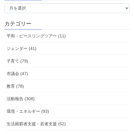
過
去
の
活
カテゴリー
動
報
平和・ピースリングツアー (11)
告
ジェンダー (41)
子育て (79)
市議会 (47)
教育 (78)
活動報告 (308)
環境・エネルギー (93)
生活困窮者支援・若者支援 (52)